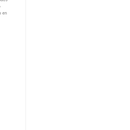
o
o en