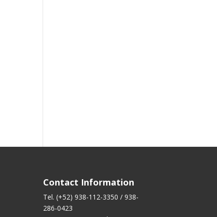
Contact Information
Tel. (+52) 938-112-3350 / 938-
286-0423