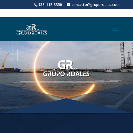
938-112-3350
contacto@gruporoales.com
Reproductor
Reproductor
de
de
vídeo
vídeo